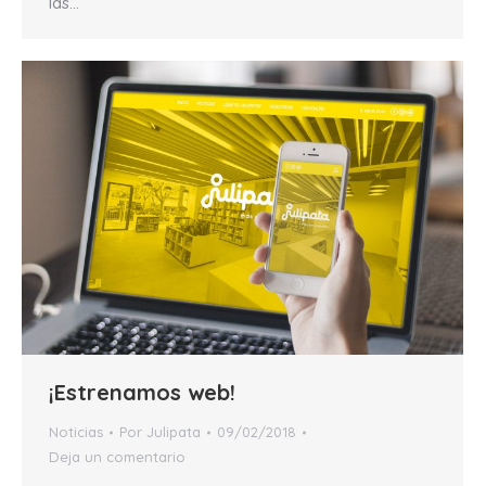
las…
¡Estrenamos web!
Noticias
Por
Julipata
09/02/2018
Deja un comentario