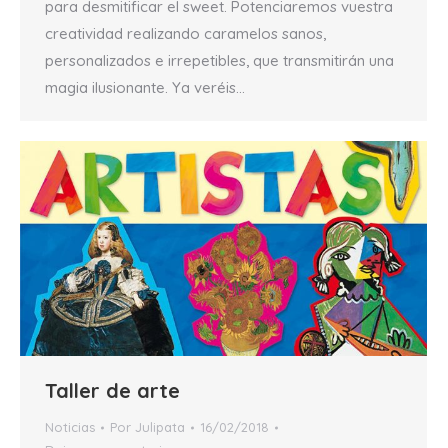
para desmitificar el sweet. Potenciaremos vuestra
creatividad realizando caramelos sanos,
personalizados e irrepetibles, que transmitirán una
magia ilusionante. Ya veréis…
Taller de arte
Noticias
Por
Julipata
16/02/2018