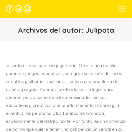
Facebook
Instagram
Mail
page
page
page
opens
opens
opens
Archivos del autor:
Julipata
in
in
in
new
new
new
window
window
window
Julipata es más que una juguetería. Ofrece una amplia
gama de juegos educativos, una gran selección de libros
infantiles y álbumes ilustrados, junto a una papelería de
diseño y regalo. Además, pretende ser un lugar para
atender personalmente a las necesidades lúdicas,
educativas y creativas que puedan tener la infancia y la
juventud, las personas y las familias de Granada,
especialmente del distrito norte. Por tanto, es un comercio
de barrio que quiere tener una conciencia universal en su