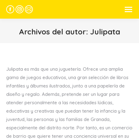
Facebook
Instagram
Mail
page
page
page
opens
opens
opens
Archivos del autor:
Julipata
in
in
in
new
new
new
window
window
window
Julipata es más que una juguetería. Ofrece una amplia
gama de juegos educativos, una gran selección de libros
infantiles y álbumes ilustrados, junto a una papelería de
diseño y regalo. Además, pretende ser un lugar para
atender personalmente a las necesidades lúdicas,
educativas y creativas que puedan tener la infancia y la
juventud, las personas y las familias de Granada,
especialmente del distrito norte. Por tanto, es un comercio
de barrio que quiere tener una conciencia universal en su