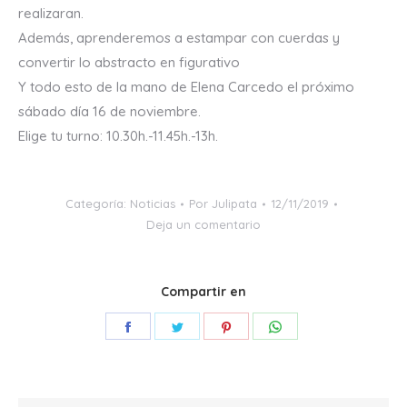
realizaran.
Además, aprenderemos a estampar con cuerdas y
convertir lo abstracto en figurativo
Y todo esto de la mano de Elena Carcedo el próximo
sábado día 16 de noviembre.
Elige tu turno: 10.30h.-11.45h.-13h.
Categoría:
Noticias
Por
Julipata
12/11/2019
Deja un comentario
Compartir en
Share
Share
Share
Share
on
on
on
on
Facebook
Twitter
Pinterest
WhatsApp