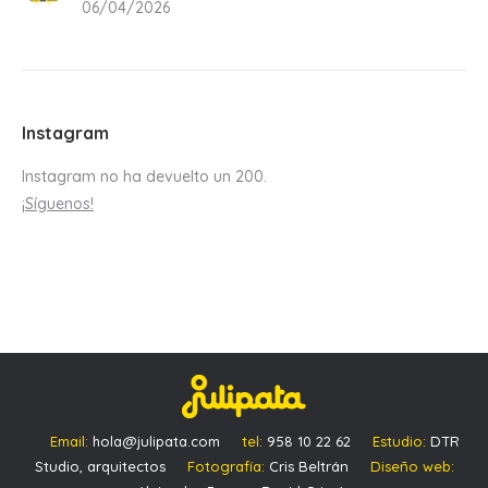
06/04/2026
Instagram
Instagram no ha devuelto un 200.
¡Síguenos!
Email:
hola@julipata.com
tel:
958 10 22 62
Estudio:
DTR
Studio, arquitectos
Fotografía:
Cris Beltrán
Diseño web: