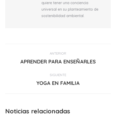
quiere tener una conciencia
universal en su planteamiento de
sostenibilidad ambiental.
Navegación
ANTERIOR
entre
APRENDER PARA ENSEÑARLES
Publicación
anterior:
publicaciones
SIGUIENTE
YOGA EN FAMILIA
Publicación
siguiente:
Noticias relacionadas