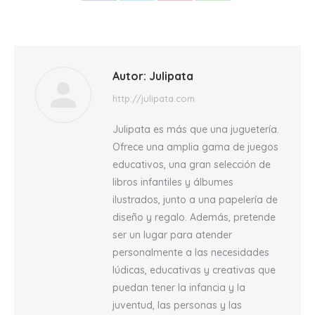
on
on
on
on
Facebook
Twitter
Pinterest
WhatsApp
Autor:
Julipata
http://julipata.com
Julipata es más que una juguetería.
Ofrece una amplia gama de juegos
educativos, una gran selección de
libros infantiles y álbumes
ilustrados, junto a una papelería de
diseño y regalo. Además, pretende
ser un lugar para atender
personalmente a las necesidades
lúdicas, educativas y creativas que
puedan tener la infancia y la
juventud, las personas y las