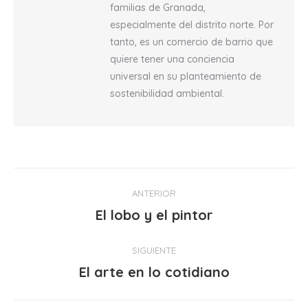
familias de Granada,
especialmente del distrito norte. Por
tanto, es un comercio de barrio que
quiere tener una conciencia
universal en su planteamiento de
sostenibilidad ambiental.
Navegación
ANTERIOR
entre
El lobo y el pintor
Publicación
anterior:
publicaciones
SIGUIENTE
El arte en lo cotidiano
Publicación
siguiente: