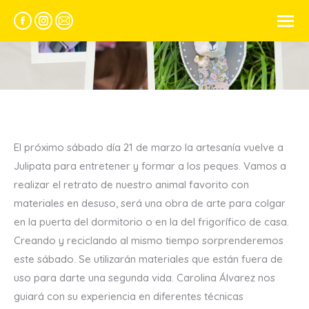
Facebook
Instagram
Mail
page
page
page
opens
opens
opens
Estás aquí:
in
in
in
new
new
new
window
window
window
El próximo sábado día 21 de marzo la artesanía vuelve a
Julipata para entretener y formar a los peques. Vamos a
realizar el retrato de nuestro animal favorito con
materiales en desuso, será una obra de arte para colgar
en la puerta del dormitorio o en la del frigorífico de casa.
Creando y reciclando al mismo tiempo sorprenderemos
este sábado. Se utilizarán materiales que están fuera de
uso para darte una segunda vida. Carolina Álvarez nos
guiará con su experiencia en diferentes técnicas