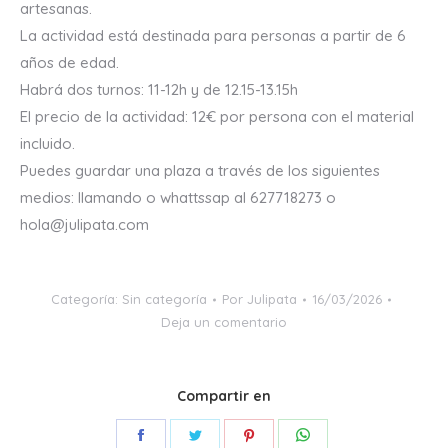
artesanas.
La actividad está destinada para personas a partir de 6
años de edad.
Habrá dos turnos: 11-12h y de 12.15-13.15h
El precio de la actividad: 12€ por persona con el material
incluido.
Puedes guardar una plaza a través de los siguientes
medios: llamando o whattssap al 627718273 o
hola@julipata.com
Categoría:
Sin categoría
Por
Julipata
16/03/2026
Deja un comentario
Compartir en
Share
Share
Share
Share