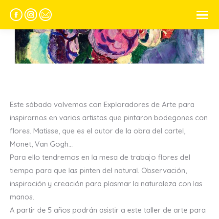
Facebook
Instagram
Mail
page
page
page
opens
opens
opens
Estás aquí:
in
in
in
new
new
new
window
window
window
Este sábado volvemos con Exploradores de Arte para
inspirarnos en varios artistas que pintaron bodegones con
flores. Matisse, que es el autor de la obra del cartel,
Monet, Van Gogh…
Para ello tendremos en la mesa de trabajo flores del
tiempo para que las pinten del natural. Observación,
inspiración y creación para plasmar la naturaleza con las
manos.
A partir de 5 años podrán asistir a este taller de arte para