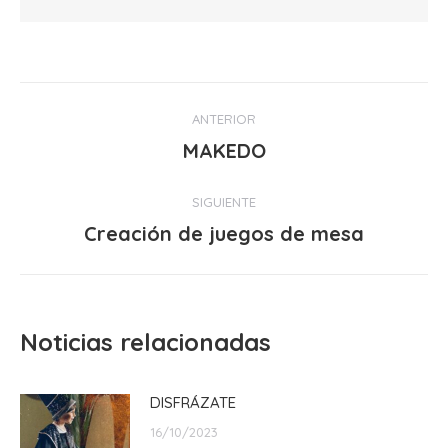
Navegación
ANTERIOR
entre
MAKEDO
Publicación
anterior:
publicaciones
SIGUIENTE
Creación de juegos de mesa
Publicación
siguiente:
Noticias relacionadas
DISFRÁZATE
16/10/2023