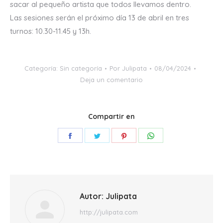
sacar al pequeño artista que todos llevamos dentro.
Las sesiones serán el próximo día 13 de abril en tres
turnos: 10.30-11.45 y 13h.
Categoría:
Sin categoría
Por
Julipata
08/04/2024
Deja un comentario
Compartir en
Share
Share
Share
Share
on
on
on
on
Facebook
Twitter
Pinterest
WhatsApp
Autor:
Julipata
http://julipata.com