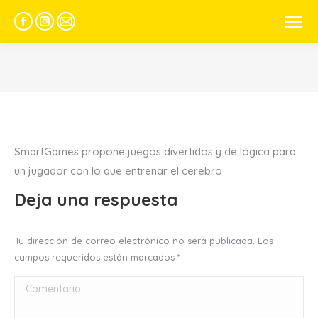
Facebook
Instagram
Mail
page
page
page
opens
opens
opens
in
in
in
new
new
new
window
window
window
SmartGames propone juegos divertidos y de lógica para
un jugador con lo que entrenar el cerebro
Deja una respuesta
Tu dirección de correo electrónico no será publicada. Los
campos requeridos están marcados
*
Comentario