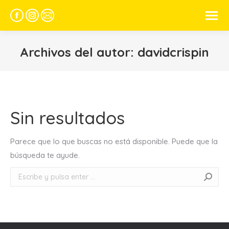
Facebook
Instagram
Mail
page
page
page
opens
opens
opens
Archivos del autor:
davidcrispin
in
in
in
new
new
new
window
window
window
Sin resultados
Parece que lo que buscas no está disponible. Puede que la
búsqueda te ayude.
Buscar: