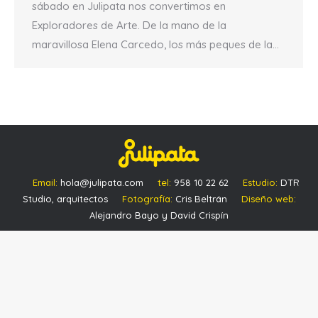
sábado en Julipata nos convertimos en
Exploradores de Arte. De la mano de la
maravillosa Elena Carcedo, los más peques de la…
Email:
hola@julipata.com
tel:
958 10 22 62
Estudio:
DTR
Studio, arquitectos
Fotografía:
Cris Beltrán
Diseño web:
Alejandro Bayo y David Crispín