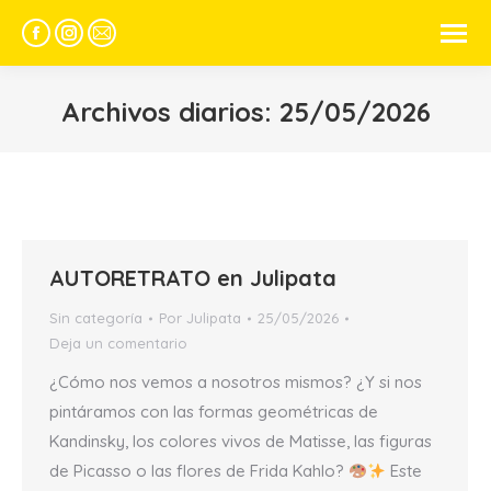
Facebook
Instagram
Mail
page
page
page
opens
opens
opens
Archivos diarios:
25/05/2026
in
in
in
new
new
new
window
window
window
AUTORETRATO en Julipata
Sin categoría
Por
Julipata
25/05/2026
Deja un comentario
¿Cómo nos vemos a nosotros mismos? ¿Y si nos
pintáramos con las formas geométricas de
Kandinsky, los colores vivos de Matisse, las figuras
de Picasso o las flores de Frida Kahlo?
Este