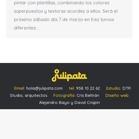
pintar con plantillas, combinando los colores
superpuestos y texturas acordes a ellos. Será el
próximo sábado día 7 de marzo en tres turnos
diferentes:…
Email:
hola@julipata.com
tel:
958 10 22 62
Estudio:
DTR
Studio, arquitectos
Fotografía:
Cris Beltrán
Diseño web:
Alejandro Bayo y David Crispín