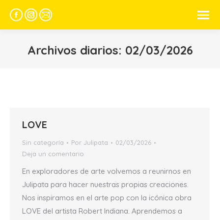
Facebook
Instagram
Mail
page
page
page
opens
opens
opens
Archivos diarios:
02/03/2026
in
in
in
new
new
new
window
window
window
LOVE
Sin categoría
Por
Julipata
02/03/2026
Deja un comentario
En exploradores de arte volvemos a reunirnos en
Julipata para hacer nuestras propias creaciones.
Nos inspiramos en el arte pop con la icónica obra
LOVE del artista Robert Indiana. Aprendemos a