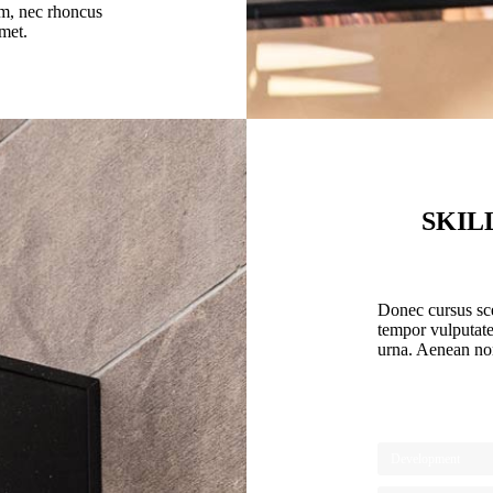
m, nec rhoncus
met.
SKIL
Donec cursus sce
tempor vulputate.
urna. Aenean non
Development