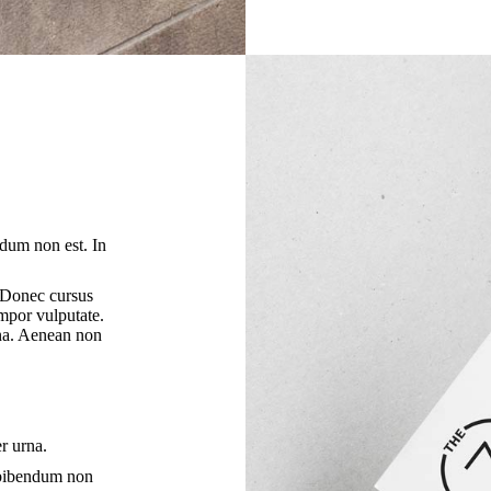
dum non est. In
 Donec cursus
empor vulputate.
rna. Aenean non
r urna.
 bibendum non