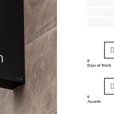
Design
Marketing
Photography
0
Days of Work
0
Awards