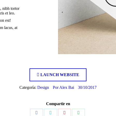
 nibh tortor
s et leo.
on est!
m lacus, at
LAUNCH WEBSITE
Categoría:
Design
Por
Alex Bai
30/10/2017
Compartir en
Share
Share
Share
Share