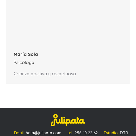
María Sola
Psicóloga
Crianza positiva y respetuosa
Email:
hola@julipata.com
tel:
958 10 22 62
Estudio:
DTR